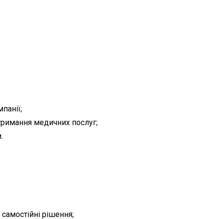
панії;
отримання медичних послуг;
.
 самостійні рішення;