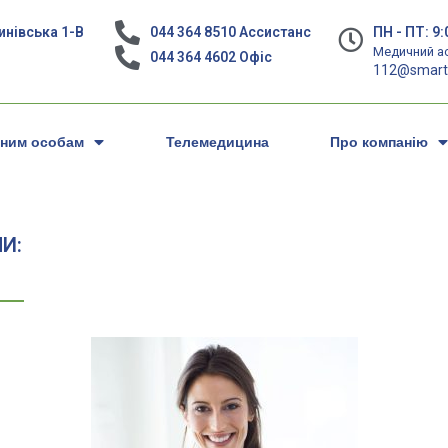
нівська 1-В
044 364 8510 Ассистанс
ПН - ПТ: 9:
Медичний а
044 364 4602 Офіс
112@smart.
чним особам
Телемедицина
Про компанію
И: