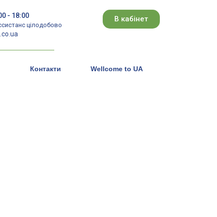
00 - 18:00
В кабінет
ссистанс цілодобово
co.ua
Контакти
Wellcome to UA