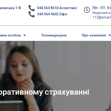
нівська 1-В
044 364 8510 Ассистанс
ПН - ПТ: 9:
Медичний а
044 364 4602 Офіс
112@smart.
чним особам
Телемедицина
Про компанію
поративному страхуванні