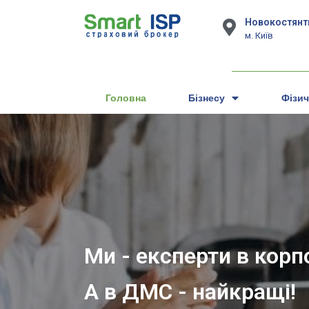
Новокостянти
м. Київ
Головна
Бізнесу
Фізи
Ми - експерти в кор
А в ДМС - найкращі!