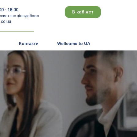
00 - 18:00
В кабінет
ссистанс цілодобово
co.ua
Контакти
Wellcome to UA